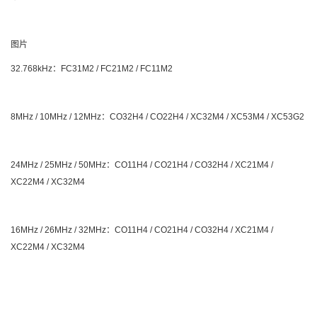
图片
32.768kHz：FC31M2 / FC21M2 / FC11M2
8MHz / 10MHz / 12MHz：CO32H4 / CO22H4 / XC32M4 / XC53M4 / XC53G2
24MHz / 25MHz / 50MHz：CO11H4 / CO21H4 / CO32H4 / XC21M4 /
XC22M4 / XC32M4
16MHz / 26MHz / 32MHz：CO11H4 / CO21H4 / CO32H4 / XC21M4 /
XC22M4 / XC32M4