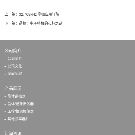
上一篇：
32.768kHz 晶振应用详解
下一篇：
晶振：电子整机的心脏之谜
公司简介
公司简介
公司文化
发展历程
产品展示
晶体谐振器
晶体/温补振荡器
压控/恒温振荡器
其他频率器件
新闻资讯